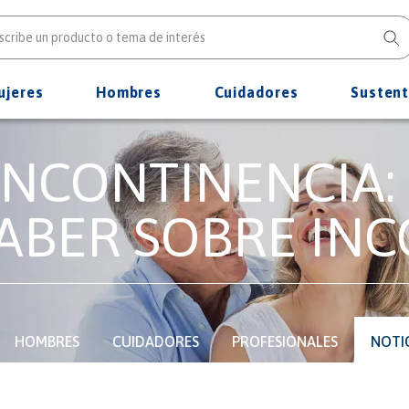
ujeres
Hombres
Cuidadores
Sustent
INCONTINENCIA:
ABER SOBRE IN
HOMBRES
CUIDADORES
PROFESIONALES
NOTI