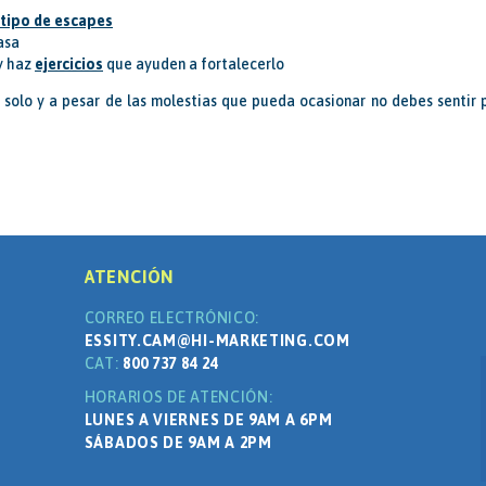
tipo de escapes
asa
y haz
ejercicios
que ayuden a fortalecerlo
solo y a pesar de las molestias que pueda ocasionar no debes sentir p
ATENCIÓN
CORREO ELECTRÓNICO:
ESSITY.CAM@HI-MARKETING.COM
CAT:
800 737 84 24
HORARIOS DE ATENCIÓN:
LUNES A VIERNES DE 9AM A 6PM
SÁBADOS DE 9AM A 2PM