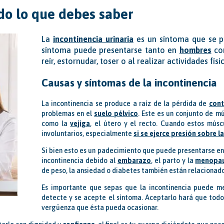
do lo que debes saber
La
incontinencia urinaria
es un síntoma que se p
síntoma puede presentarse tanto en
hombres
co
reír, estornudar, toser o al realizar actividades físi
Causas y síntomas de la incontinencia
La incontinencia se produce a raíz de la pérdida de
cont
problemas en el
suelo pélvico
. Este es un conjunto de mú
como la
vejiga
, el útero y el recto. Cuando estos mús
involuntarios, especialmente
si se ejerce presión sobre la
Si bien esto es un padecimiento que puede presentarse en
incontinencia debido al
embarazo
, el parto y la
menopau
de peso, la ansiedad o diabetes también están relacionad
Es importante que sepas que la incontinencia puede me
detecte y se acepte el síntoma. Aceptarlo hará que todo
vergüenza que ésta pueda ocasionar.