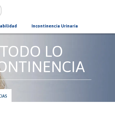
abilidad
Incontinencia Urinaria
 TODO LO
CONTINENCIA
CIAS