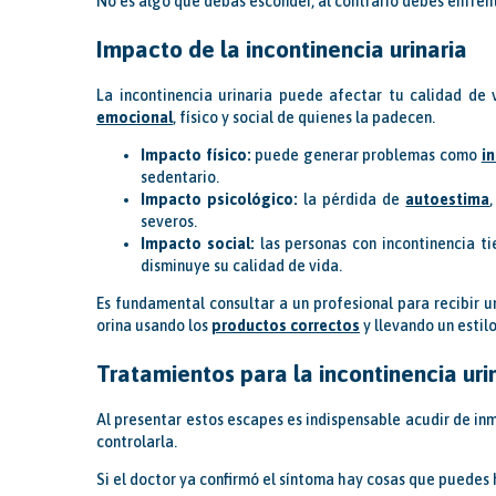
No es algo que debas esconder, al contrario debes enfren
Impacto de la incontinencia urinaria
La incontinencia urinaria puede afectar tu calidad de
emocional
, físico y social de quienes la padecen.
Impacto físico:
puede generar problemas como
in
sedentario.
Impacto psicológico:
la pérdida de
autoestima
severos.
Impacto social:
las personas con incontinencia ti
disminuye su calidad de vida.
Es fundamental consultar a un profesional para recibir 
orina usando los
productos correctos
y llevando un estil
Tratamientos para la incontinencia uri
Al presentar estos escapes es indispensable acudir de in
controlarla.
Si el doctor ya confirmó el síntoma hay cosas que puedes 