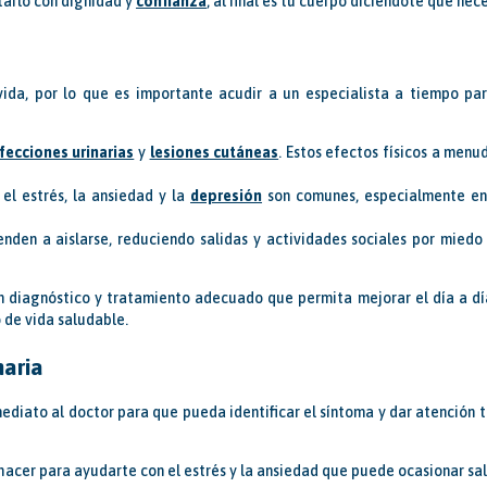
tarlo con dignidad y
confianza
, al final es tu cuerpo diciéndote que ne
 vida, por lo que es importante acudir a un especialista a tiempo p
fecciones urinarias
y
lesiones cutáneas
. Estos efectos físicos a menu
, el estrés, la ansiedad y la
depresión
son comunes, especialmente en 
enden a aislarse, reduciendo salidas y actividades sociales por miedo 
un diagnóstico y tratamiento adecuado que permita mejorar el día a dí
o de vida saludable.
naria
mediato al doctor para que pueda identificar el síntoma y dar atención 
hacer para ayudarte con el estrés y la ansiedad que puede ocasionar sali