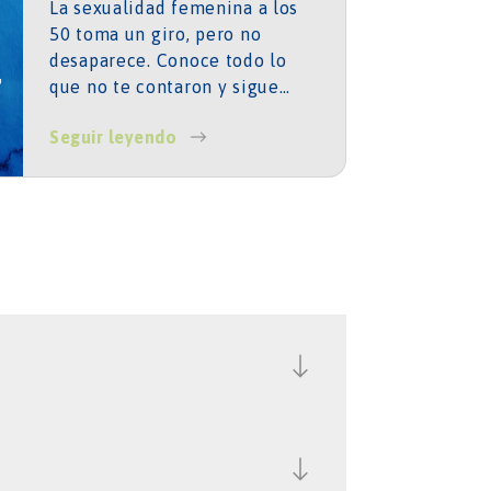
La sexualidad femenina a los
50 toma un giro, pero no
desaparece. Conoce todo lo
que no te contaron y sigue
disfrutando de tu vida sexual y
Seguir leyendo
mejora tu salud.