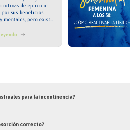
 rutinas de ejercicio
 por sus beneficios
 y mentales, pero existe
a poco visibilizado que
 requiere atención: la
 leyendo
nencia asociada al
io.
struales para la incontinencia?
absorción correcto?