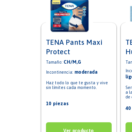
TENA Pants Maxi
T
Protect
H
CH/M,G
Tamaño:
Ta
Inc
moderada
Incontinencia:
li
Haz todo lo que te gusta y vive
sin límites cada momento.
Ser
a l
de 
10 piezas
40
Ver producto