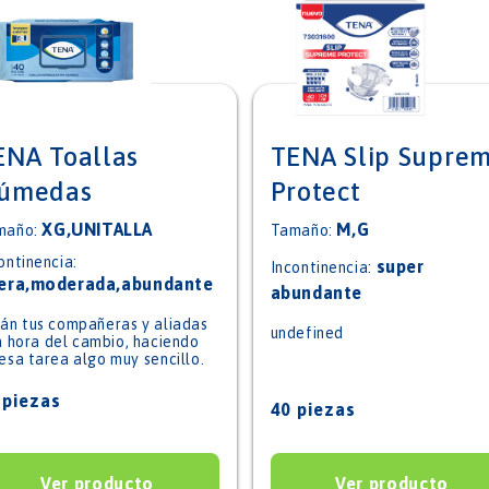
ENA Toallas
TENA Slip Supre
úmedas
Protect
XG,UNITALLA
M,G
maño:
Tamaño:
ontinencia:
super
Incontinencia:
gera,moderada,abundante
abundante
án tus compañeras y aliadas
undefined
a hora del cambio, haciendo
esa tarea algo muy sencillo.
 piezas
40 piezas
Ver producto
Ver producto