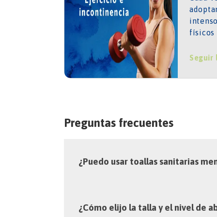
adoptan
intenso
físicos
un tem
también
Seguir
inconti
ejercic
Preguntas frecuentes
¿Puedo usar toallas sanitarias men
¿Cómo elijo la talla y el nivel de 