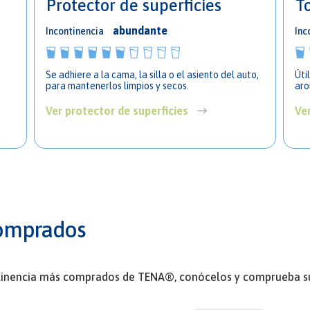
Protector de superficies
T
abundante
Incontinencia
Inc
Se adhiere a la cama, la silla o el asiento del auto,
Úti
para mantenerlos limpios y secos.
aro
Ver protector de superficies
Ve
omprados
ntinencia más comprados de TENA®, conócelos y comprueba su c